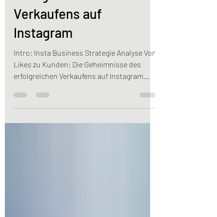
erfolgreichen
Verkaufens auf
Instagram
Intro: Insta Business Strategie Analyse Von
Likes zu Kunden: Die Geheimnisse des
erfolgreichen Verkaufens auf Instagram
Instagram hat sich längst zu einer der
wichtigsten Plattformen für den Verkauf
von Produkten entwickelt. In diesem
Blogartikel erfährst du, wie du die Macht
von Instagram nutzen kannst, um aus Likes
tatsächliche Kunden zu machen. Hier gehts
zu Deiner individuellen
InstaBusinessStrategieAnalyse Zunächst
lernst du, wie du deine Zielgruppe auf
Instagram iden