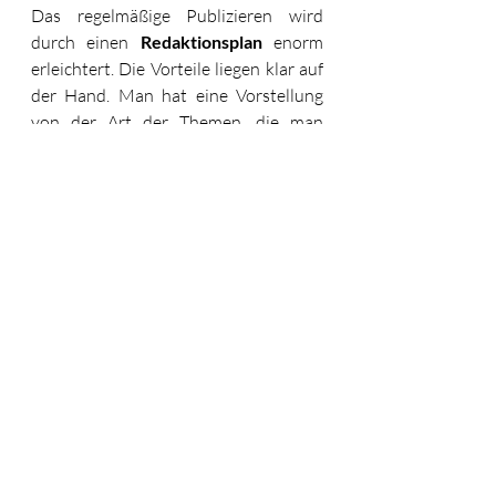
Das regelmäßige Publizieren wird 
durch einen 
Redaktionsplan
 enorm 
erleichtert. Die Vorteile liegen klar auf 
der Hand. Man hat eine Vorstellung 
von der Art der Themen, die man 
posten möchte. Sich ein bestimmtes 
Zeitfenster für die Erstellung von 
Inhalten
 freizuhalten, hat sich immer 
als hilfreich erwiesen. Auf diese Weise 
hast Du Zeit für die Umsetzung Deiner 
Ideen und nicht so viel Stress mit dem 
Posten.
Schritt 9 - Evaluiere 
regelmäßig den Erfolg 
deiner Strategie
Es ist wichtig nicht einfach nur zu 
posten, sondern in regelmäßigen 