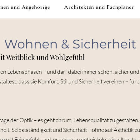
onen und Angehörige
Architekten und Fachplaner
Wohnen & Sicherheit
mit Weitblick und Wohlgefühl
den Lebensphasen – und darf dabei immer schön, sicher und 
taltest, dass sie Komfort, Stil und Sicherheit vereinen – für 
rage der Optik – es geht darum, Lebensqualität zu gestalten. 
eit, Selbstständigkeit und Sicherheit – ohne auf Ästhetik zu
e mit Feingefühl, um Lösungen zu entwickeln, die alltagstaugl