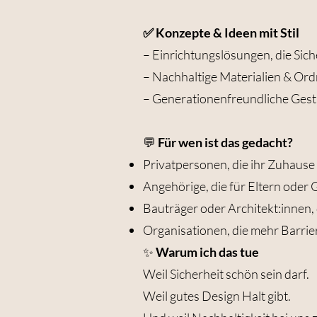
✅ Konzepte & Ideen mit Stil
– Einrichtungslösungen, die Sic
– Nachhaltige Materialien & O
– Generationenfreundliche Gesta
💬
Für wen ist das gedacht?
Privatpersonen, die ihr Zuhaus
Angehörige, die für Eltern oder
Bauträger oder Architekt:innen,
Organisationen, die mehr Barrier
✨
Warum ich das tue
Weil Sicherheit schön sein darf.
Weil gutes Design Halt gibt.