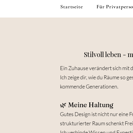
Startseite
Für Privatpers
Stilvoll leben - 
Ein Zuhause verändert sich mit 
Ich zeige dir, wie du Räume so ges
kommende Generationen.
🌿 Meine Haltung
Gutes Design ist nicht nur eine F
strukturierter Raum schenkt Freih
Ich verbinde Wissen und Expertis