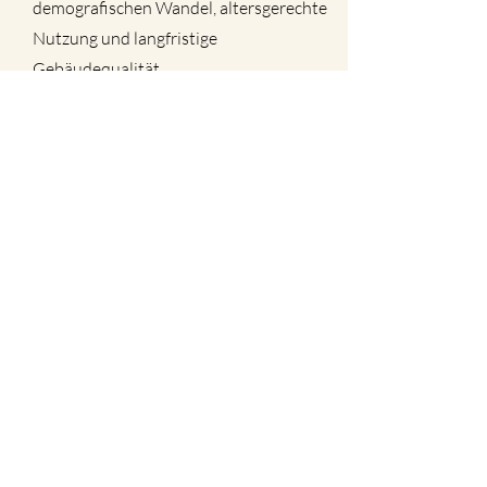
demografischen Wandel, altersgerechte
Nutzung und langfristige
Gebäudequalität.
6
Digitale Zusammenarbeit
Unterlagen, Pläne und Fotos können
ortsunabhängig eingereicht werden. Sie
erhalten strukturierte schriftliche
Empfehlungen ohne Vor-Ort-Termin.
7