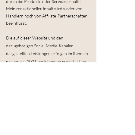
durch die Produkte oder Services erhalte.
Mein redaktioneller Inhalt wird weder von
Händlern noch von Affiliate-Partnerschaften
beeinflusst.
Die auf dieser Website und den
dazugehörigen Social-Media-Kanälen
dargestellten Leistungen erfolgen im Rahmen
meiner seit 2021 bestehenden gewerblichen
Tätigkeit im Bereich Social Media Design,
digitales Branding, Content-Erstellung und
strategischer Beratung zum Aufbau eines
Online-Businesses.
Alle Inhalte und Empfehlungen erfolgen
ausschließlich auf sachlicher, und kreativer
faceless Basis ohne persönliche
Produktempfehlungen im Sinne des