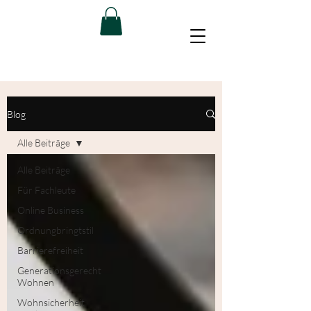
Blog
Alle Beiträge
Alle Beiträge
Für Fachleute
Online Business
Ordnungbringtstil
Barrierefreiheit
Generationsgerecht
Wohnen
Wohnsicherheit