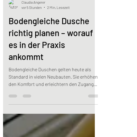
Claudia Angerer
vor 5 Stunden
2 Min. Lesezeit
Bodengleiche Dusche
richtig planen – worauf
es in der Praxis
ankommt
Bodengleiche Duschen gelten heute als
Standard in vielen Neubauten. Sie erhöhen
den Komfort und erleichtern den Zugang
zum Duschbereich. Dennoch zeigt die
Praxis, dass eine bodengleiche Dusche
allein noch keine barrierefreie Lösung
darstellt. Erst das Zusammenspiel aus