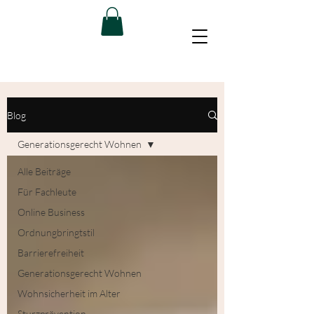
Blog
Generationsgerecht Wohnen
Alle Beiträge
Für Fachleute
Online Business
Ordnungbringtstil
Barrierefreiheit
Generationsgerecht Wohnen
Wohnsicherheit im Alter
Sturzprävention