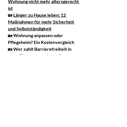
Wohnung nicht mehr altersgerecht 
ist
🏡 
Länger zu Hause leben: 12 
Maßnahmen für mehr Sicherheit 
und Selbstständigkeit
🏡 
Wohnung anpassen oder 
Pflegeheim? Ein Kostenvergleich
🏡 
Wer zahlt Barrierefreiheit in 
einer Eigentumswohnung?
Empfohlene Produkte 
für mehr 
Wohnsicherheit
Viele Risiken lassen sich bereits mit 
einfachen Hilfsmitteln reduzieren.
➡️ Werfen Sie einen Blick auf meine 
Übersicht mit 
empfohlenen 
Produkten für mehr 