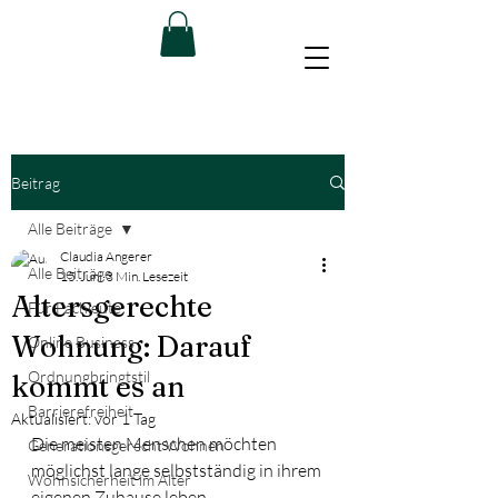
Beitrag
Alle Beiträge
Claudia Angerer
Alle Beiträge
15. Juni
3 Min. Lesezeit
Altersgerechte
Für Fachleute
Wohnung: Darauf
Online Business
Ordnungbringtstil
kommt es an
Barrierefreiheit
Aktualisiert:
vor 1 Tag
Die meisten Menschen möchten 
Generationsgerecht Wohnen
möglichst lange selbstständig in ihrem 
Wohnsicherheit im Alter
eigenen Zuhause leben.