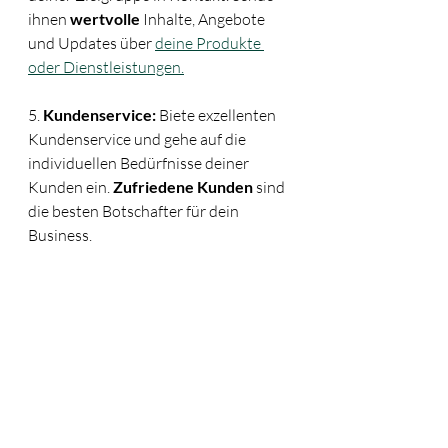
ihnen 
wertvolle 
Inhalte, Angebote 
und Updates über 
deine Produkte 
oder Dienstleistungen.
5. 
Kundenservice:
 Biete exzellenten 
Kundenservice und gehe auf die 
individuellen Bedürfnisse deiner 
Kunden ein. 
Zufriedene Kunden
 sind 
die besten Botschafter für dein 
Business.
 Folge mir auf Instagram für weitere 
wertvolle Tipps für dein Online 
Business!
Wenn du mehr wertvolle 
Tipps und 
Ratschläge
 für dein Online Business 
erhalten möchtest, folge mir auf 
Instagram (@design_your_content). 