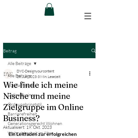
Beitrag
Alle Beiträge
DYC-Designyourcontent
Alle Beiträge
28. Juli 2023
3 Min. Lesezeit
Wie finde ich meine
Für Fachleute
Nische und meine
Online Business
Ordnungbringtstil
Zielgruppe im Online
Barrierefreiheit
Business?
Generationsgerecht Wohnen
Aktualisiert:
19. Okt. 2023
Wohnsicherheit im Alter
Ein Leitfaden zur erfolgreichen 