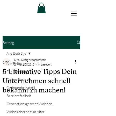
Beitrag
Alle Beiträge
DYC-Designyourcontent
Alle Beiträge
2. März 2023
2 Min. Lesezeit
5 Ultimative Tipps Dein
Für Fachleute
Unternehmen schnell
Online Business
Ordnungbringtstil
bekannt zu machen!
Barrierefreiheit
Generationsgerecht Wohnen
Wohnsicherheit im Alter