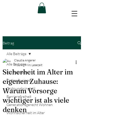
Beitrag
Alle Beiträge
Claudia Angerer
Alle Beiträge
9. Juni
2 Min. Lesezeit
Sicherheit im Alter im
Für Fachleute
eigenen Zuhause:
Online Business
Ordnungbringtstil
Warum Vorsorge
Barrierefreiheit
wichtiger ist als viele
Generationsgerecht Wohnen
denken
Wohnsicherheit im Alter