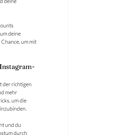
d deine 
counts 
 um deine 
e Chance, um mit 
!
 Instagram-
 der richtigen 
nd mehr 
icks, um die 
einzubinden. 
ht und du 
hstum durch 