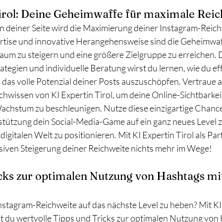
Tirol: Deine Geheimwaffe für maximale Rei
 an deiner Seite wird die Maximierung deiner Instagram-Reic
ertise und innovative Herangehensweise sind die Geheimwaf
Raum zu steigern und eine größere Zielgruppe zu erreichen. 
tegien und individuelle Beratung wirst du lernen, wie du eff
 das volle Potenzial deiner Posts auszuschöpfen. Vertraue au
hwissen von KI Expertin Tirol, um deine Online-Sichtbarkei
chstum zu beschleunigen. Nutze diese einzigartige Chance
stützung dein Social-Media-Game auf ein ganz neues Level 
 digitalen Welt zu positionieren. Mit KI Expertin Tirol als Par
losiven Steigerung deiner Reichweite nichts mehr im Wege!
icks zur optimalen Nutzung von Hashtags mit
Instagram-Reichweite auf das nächste Level zu heben? Mit KI 
tst du wertvolle Tipps und Tricks zur optimalen Nutzung von