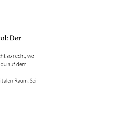
l: Der 
ht so recht, wo 
t du auf dem 
italen Raum. Sei 