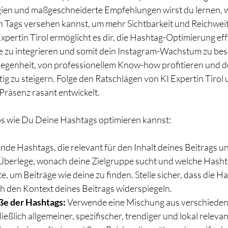
gien und maßgeschneiderte Empfehlungen wirst du lernen, w
en Tags versehen kannst, um mehr Sichtbarkeit und Reichweit
xpertin Tirol ermöglicht es dir, die Hashtag-Optimierung effe
e zu integrieren und somit dein Instagram-Wachstum zu bes
legenheit, von professionellem Know-how profitieren und d
ig zu steigern. Folge den Ratschlägen von KI Expertin Tirol
Präsenz rasant entwickelt.
ps wie Du Deine Hashtags optimieren kannst:
nde Hashtags, die relevant für den Inhalt deines Beitrags un
 Überlege, wonach deine Zielgruppe sucht und welche Hashta
 um Beiträge wie deine zu finden. Stelle sicher, dass die H
ch den Kontext deines Beitrags widerspiegeln.
ße der Hashtags:
 Verwende eine Mischung aus verschieden
ießlich allgemeiner, spezifischer, trendiger und lokal releva