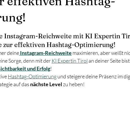
r effektiven Hashtag-
rung!
 Instagram-Reichweite mit KI Expertin Tiro
e zur effektiven Hashtag-Optimierung!
mer deine
Instagram-Reichweite
 maximieren, aber weißt nic
ine Sorge, denn mit der 
KI Expertin Tirol
 an deiner Seite bis
ichtbarkeit und Erfolg
! 
ive 
Hashtag-Optimierung
 und steigere deine Präsenz im dig
ategie auf das 
nächste Level
 zu heben!