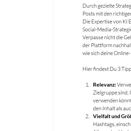
Durch gezielte Strate
Posts mit den richtig
Die Expertise von KI E
Social-Media-Strategi
Verpasse nicht die Ge
der Plattform nachhalt
wie sich deine Online-
Hier findest Du 3 Tip
Relevanz:
 Verwe
Zielgruppe sind.
verwenden könnte,
den Inhalt als au
Vielfalt und Grö
Hashtags, einschl