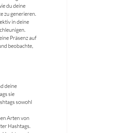
ie du deine 
e zu generieren. 
ktiv in deine 
chleunigen. 
eine Präsenz auf 
 und beobachte, 
d deine 
gs sie 
ashtags sowohl 
en Arten von 
nter Hashtags. 