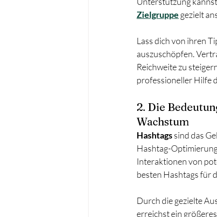
Unterstützung kannst
Zielgruppe
 gezielt a
Lass dich von ihren Ti
auszuschöpfen. Vertra
Reichweite zu steiger
professioneller Hilfe
2. Die Bedeutun
Wachstum
Hashtags
 sind das Ge
Hashtag-Optimierung k
Interaktionen von pote
besten Hashtags für de
Durch die gezielte Au
erreichst ein größere