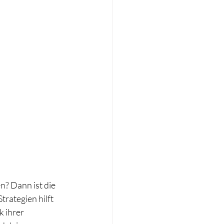
? Dann ist die 
rategien hilft 
 ihrer 