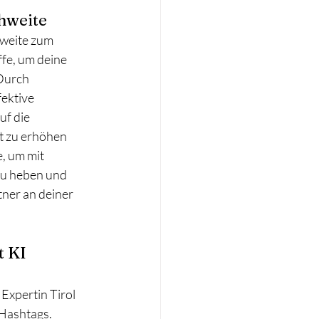
chweite
hweite zum 
fe, um deine 
Durch 
ektive 
f die 
t zu erhöhen 
, um mit 
zu heben und 
tner an deiner 
 KI 
Expertin Tirol 
 Hashtags. 