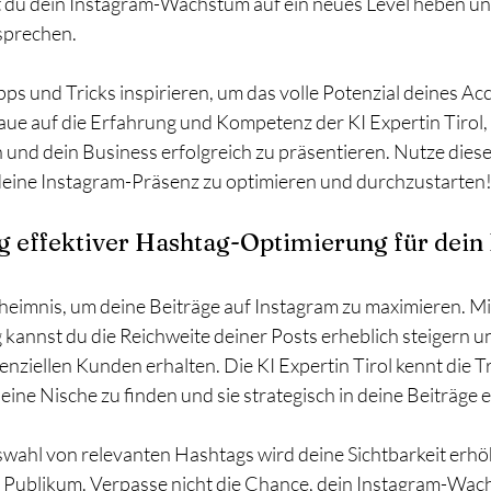
 du dein Instagram-Wachstum auf ein neues Level heben un
nsprechen. 
pps und Tricks inspirieren, um das volle Potenzial deines Ac
ue auf die Erfahrung und Kompetenz der KI Expertin Tirol,
n und dein Business erfolgreich zu präsentieren. Nutze dies
 deine Instagram-Präsenz zu optimieren und durchzustarten
g effektiver Hashtag-Optimierung für dein
heimnis, um deine Beiträge auf Instagram zu maximieren. Mit
annst du die Reichweite deiner Posts erheblich steigern u
nziellen Kunden erhalten. Die KI Expertin Tirol kennt die Tr
ine Nische zu finden und sie strategisch in deine Beiträge 
swahl von relevanten Hashtags wird deine Sichtbarkeit erhö
s Publikum. Verpasse nicht die Chance, dein Instagram-Wac