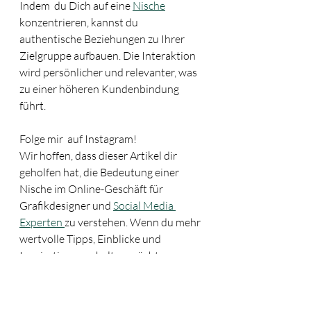
Indem  du Dich auf eine 
Nische
konzentrieren, kannst du 
authentische Beziehungen zu Ihrer 
Zielgruppe aufbauen. Die Interaktion 
wird persönlicher und relevanter, was 
zu einer höheren Kundenbindung 
führt.
Folge mir  auf Instagram!
Wir hoffen, dass dieser Artikel dir 
geholfen hat, die Bedeutung einer 
Nische im Online-Geschäft für 
Grafikdesigner und 
Social Media 
Experten 
zu verstehen. Wenn du mehr 
wertvolle Tipps, Einblicke und 
Inspirationen erhalten möchten, 
laden wir dich herzlich dazu ein, uns 
auf Instagram zu folgen. 