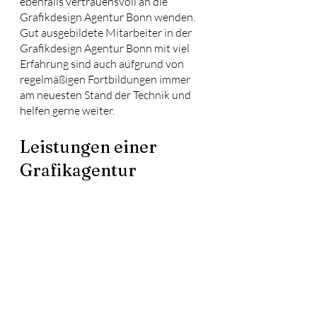
ebenfalls vertrauensvoll an die 
Grafikdesign Agentur Bonn wenden. 
Gut ausgebildete Mitarbeiter in der 
Grafikdesign Agentur Bonn mit viel 
Erfahrung sind auch aufgrund von 
regelmäßigen Fortbildungen immer 
am neuesten Stand der Technik und 
helfen gerne weiter.
Leistungen einer 
Grafikagentur
Eine gute Grafikagentur, wie die 
Grafikdesign Bonn, verfügt über ein 
übersichtliches Leistungsangebot. Ein 
Personen Betriebe und 
Kleinunternehmer habe sich 
höchstwahrscheinlich auf ein 
spezielles Fachgebiet spezialisiert und 
arbeiten mit Professionisten von 
anderen Design-Studios zusammen, 