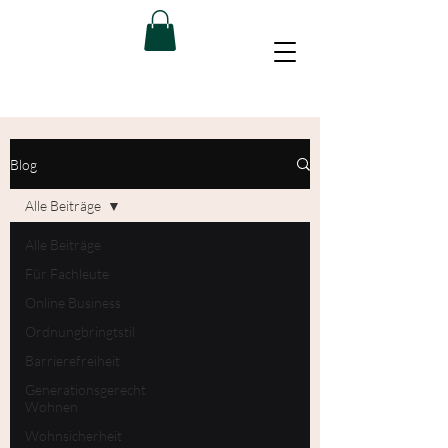
Blog
Alle Beiträge
Alle Beiträge
Für Fachleute
Online Business
Ordnungbringtstil
Barrierefreiheit
Generationsgerecht
Wohnen
Wohnsicherheit