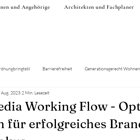
onen und Angehörige
Architekten und Fachplaner
dnungbringtstil
Barrierefreiheit
Generationsgerecht Wohnen
. Aug. 2023
2 Min. Lesezeit
prävention
edia Working Flow - Op
 für erfolgreiches Bran