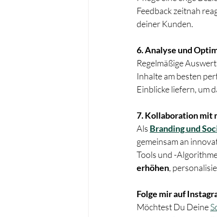
Feedback zeitnah reag
deiner Kunden.
6. Analyse und Opti
Regelmäßige Auswertun
Inhalte am besten per
Einblicke liefern, um
7. Kollaboration mit 
Als 
Branding und Soci
gemeinsam an innovati
Tools und -Algorithme
erhöhen
, personalis
Folge mir auf Instag
Möchtest Du Deine 
S