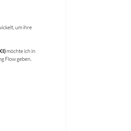
ckelt, um ihre 
KI)
 möchte ich in 
ng Flow geben.