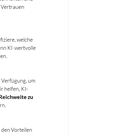
 Vertrauen 
iziere, welche 
n KI  wertvolle 
fen.
r Verfügung, um 
 helfen, KI-
Reichweite zu 
rn.
 den Vorteilen 