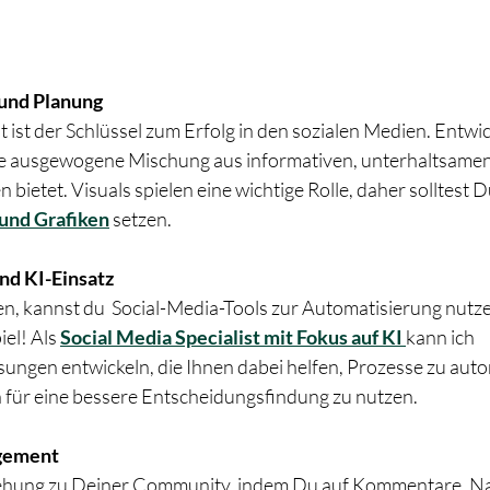
 und Planung
ist der Schlüssel zum Erfolg in den sozialen Medien. Entwick
ne ausgewogene Mischung aus informativen, unterhaltsamen
 bietet. Visuals spielen eine wichtige Rolle, daher solltest D
 und Grafiken
 setzen.
nd KI-Einsatz
ten, kannst du  Social-Media-Tools zur Automatisierung nutz
el! Als 
Social Media Specialist mit Fokus auf KI 
kann ich 
ngen entwickeln, die Ihnen dabei helfen, Prozesse zu auto
 für eine bessere Entscheidungsfindung zu nutzen.
gement
iehung zu Deiner Community, indem Du auf Kommentare, Na