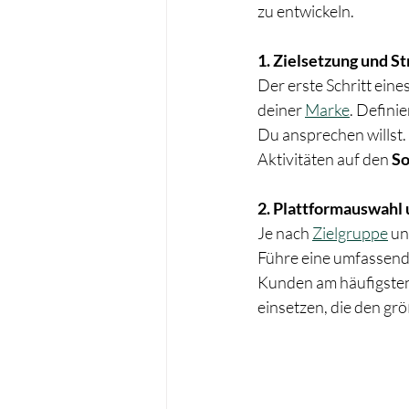
zu entwickeln.
1. Zielsetzung und S
Der erste Schritt eine
deiner 
Marke
. Defini
Du ansprechen willst.
Aktivitäten auf den 
So
2. Plattformauswahl
Je nach 
Zielgruppe
 u
Führe eine umfassende
Kunden am häufigsten 
einsetzen, die den gr