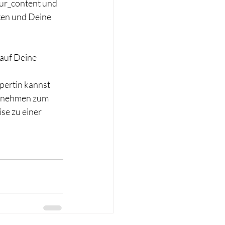
our_content und 
ken und Deine 
auf Deine 
pertin kannst 
ernehmen zum 
se zu einer 