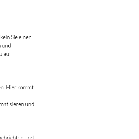
eln Sie einen 
 und 
u auf 
en. Hier kommt 
matisieren und 
chrichten und 