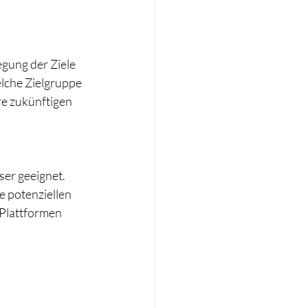
egung der Ziele 
lche Zielgruppe 
re zukünftigen 
er geeignet. 
 potenziellen 
Plattformen 