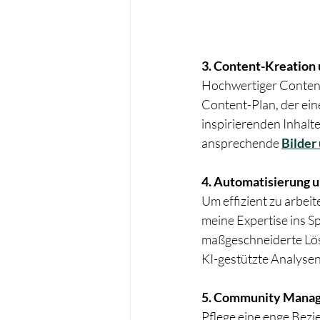
3. Content-Kreation
Hochwertiger Content 
Content-Plan, der ei
inspirierenden Inhalten
ansprechende 
Bilder
4. Automatisierung u
Um effizient zu arbei
meine Expertise ins Spi
maßgeschneiderte Lösu
KI-gestützte Analysen
5. Community Mana
Pflege eine enge Bez