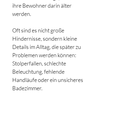
ihre Bewohner darin älter 
werden.
Oft sind es nicht große 
Hindernisse, sondern kleine 
Details im Alltag, die später zu 
Problemen werden können: 
Stolperfallen, schlechte 
Beleuchtung, fehlende 
Handläufe oder ein unsicheres 
Badezimmer.
Der Vorsorge-Guide 
Wohnsicherheit hilft Ihnen 
dabei, typische Risiken 
frühzeitig zu erkennen und Ihr 