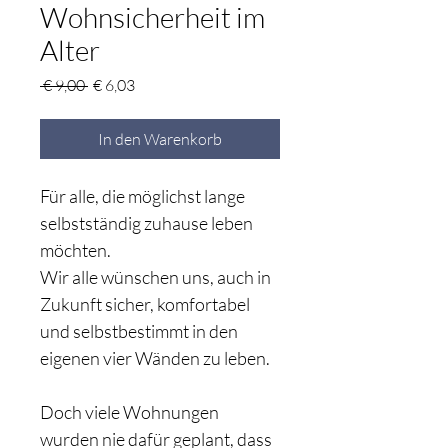
Wohnsicherheit im
Alter
Standardpreis
Sale-
 € 9,00 
€ 6,03
Preis
In den Warenkorb
Für alle, die möglichst lange 
selbstständig zuhause leben 
möchten.
Wir alle wünschen uns, auch in 
Zukunft sicher, komfortabel 
und selbstbestimmt in den 
eigenen vier Wänden zu leben.
Doch viele Wohnungen 
wurden nie dafür geplant, dass 