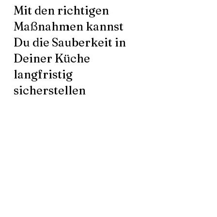
Mit den richtigen 
Maßnahmen kannst 
Du die Sauberkeit in 
Deiner Küche 
langfristig 
sicherstellen
Wenn Du die Sauberkeit in Deiner 
Küche langfristig sicherstellen 
möchtest, gibt es einige wichtige 
Maßnahmen, die Du ergreifen solltest. 
Zum einen ist es wichtig, regelmäßig 
zu putzen und dabei auch 
schwer 
zugängliche Stellen
 wie Ecken und 
Schränke nicht zu vernachlässigen. 
Zum anderen solltest Du darauf 
achten, dass Du immer frische 