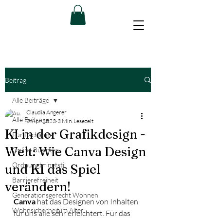
Beitrag
Alle Beiträge
Claudia Angerer
Alle Beiträge
3. Apr. 2023
3 Min. Lesezeit
KI in der Grafikdesign -
Für Fachleute
Welt: Wie Canva Design
Online Business
Ordnungbringtstil
und KI das Spiel
Barrierefreiheit
verändern!
Generationsgerecht Wohnen
Canva
 hat das Designen von Inhalten 
Wohnsicherheit im Alter
für uns alle sehr erleichtert. Für das 