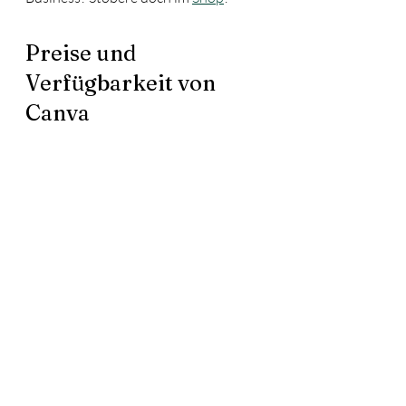
Preise und 
Verfügbarkeit von 
Canva
Canva Free ist nach wie vor kostenlos. 
Zudem hat man 5 GB Online-Speicher 
zur Verfügung. Zudem hat man die 
Möglichkeit 
Stock Fotos
 um einen 
Euro zu kaufen
Die 
Pro Version kostet 109,99
 Euro 
im Jahr. Man hat ein Speichervolumen 
von 1 TB zur Verfügung und laut 
Canva Zugriff auf 100 Millionen 
Vorlagen, Grafikelement und 
Schriftarten. Außerdem sind nützliche 