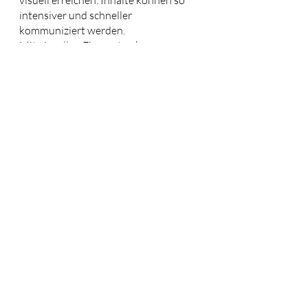
visuell erreichen. Inhalte können so 
intensiver und schneller 
kommuniziert werden. 
Mit visuellen Elementen kann man 
auch Assoziationen hervorrufen. Der 
Mensch erinnert sich an etwas, weil er 
ein Bild, einen spruch oder ein 
anderes Visuelles Element seine 
Emotionen ansprechen.  Zum 
Gestalten und zur Ideenfindung 
eignet sich 
CANVA
.
Aktuelle Beiträge
Alle ansehen